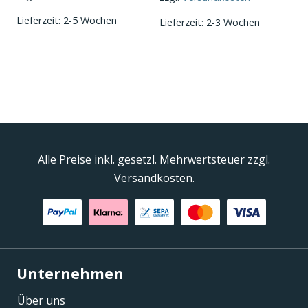
16.500,00 €
ist:
Lieferzeit:
2-5 Wochen
13.800,00 €.
Lieferzeit:
2-3 Wochen
Alle Preise inkl. gesetzl. Mehrwertsteuer zzgl.
Versandkosten.
Unternehmen
Über uns