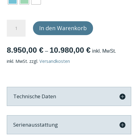
PASSENGER
In den Warenkorb
CABIN
4-
A
8.950,00
€
10.980,00
€
Sitzer
l
–
inkl. MwSt.
Menge
t
inkl. MwSt.
zzgl.
Versandkosten
e
r
n
a
Technische Daten
t
i
v
Serienausstattung
e
: