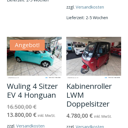
zzgl.
Versandkosten
Lieferzeit:
2-5 Wochen
Angebot!
Wuling 4 Sitzer
Kabinenroller
EV 4 Honguan
LWM
Doppelsitzer
16.500,00
€
Ursprünglicher
13.800,00
€
Preis
Aktueller
4.780,00
€
inkl. MwSt.
inkl. MwSt.
war:
Preis
zzgl.
Versandkosten
zzgl.
Versandkosten