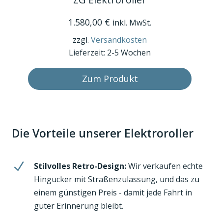
Produkt
weist
1.580,00
€
inkl. MwSt.
mehrere
zzgl.
Versandkosten
Varianten
Lieferzeit:
2-5 Wochen
auf.
Die
Zum Produkt
Optionen
können
auf
der
Die Vorteile unserer Elektroroller
Produktseite
gewählt
werden
N
Stilvolles Retro-Design:
Wir verkaufen echte
Hingucker mit Straßenzulassung, und das zu
einem günstigen Preis - damit jede Fahrt in
guter Erinnerung bleibt.