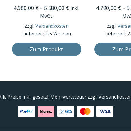
weist
weist
4.980,00
€
–
5.580,00
€
4.790,00
€
–
5
inkl.
mehrere
mehrere
MwSt.
MwS
Varianten
Varianten
zzgl.
Versandkosten
zzgl.
Versa
auf.
auf.
Lieferzeit:
2-5 Wochen
Lieferzeit:
2
Die
Die
Optionen
Optionen
Zum Produkt
Zum Pr
können
können
auf
auf
der
der
Produktseite
Produktseite
gewählt
gewählt
werden
werden
Alle Preise inkl. gesetzl. Mehrwertsteuer zzgl. Versandkosten