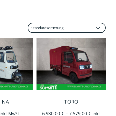
Dieses
INA
TORO
Produkt
weist
6.980,00
€
–
7.579,00
€
inkl. MwSt.
inkl.