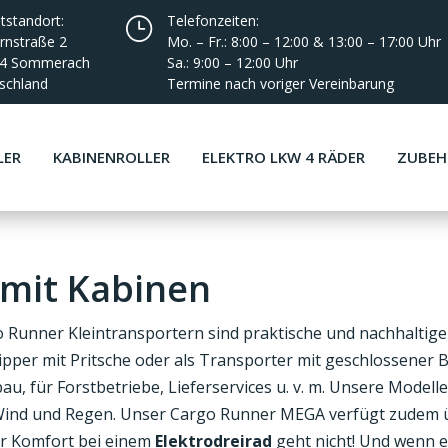
tstandort:
Telefonzeiten:
}
rnstraße 2
Mo. – Fr.: 8:00 – 12:00 & 13:00 – 17:00 Uhr
34 Sommerach
Sa.: 9:00 – 12:00 Uhr
schland
Termine nach voriger Vereinbarung
LER
KABINENROLLER
ELEKTRO LKW 4 RÄDER
ZUBE
 mit Kabinen
 Runner Kleintransportern sind praktische und nachhaltige
Kipper mit Pritsche oder als Transporter mit geschlossener
u, für Forstbetriebe, Lieferservices u. v. m. Unsere Modell
 Wind und Regen. Unser Cargo Runner MEGA verfügt zudem 
hr Komfort bei einem
Elektrodreirad
geht nicht! Und wenn es