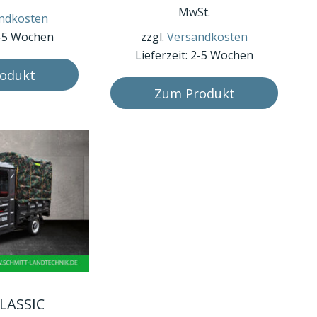
mehrere
MwSt.
ndkosten
Varianten
-5 Wochen
zzgl.
Versandkosten
auf.
Lieferzeit:
2-5 Wochen
Die
odukt
Optionen
Zum Produkt
können
auf
der
Produktseite
gewählt
werden
LASSIC