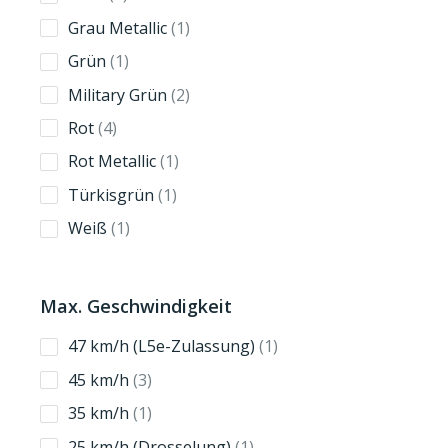
products
1
Grau Metallic
1
product
1
Grün
1
product
2
Military Grün
2
products
4
Rot
4
products
1
Rot Metallic
1
product
1
Türkisgrün
1
product
1
Weiß
1
product
Max. Geschwindigkeit
1
47 km/h (L5e-Zulassung)
1
product
3
45 km/h
3
products
1
35 km/h
1
product
1
25 km/h (Drosselung)
1