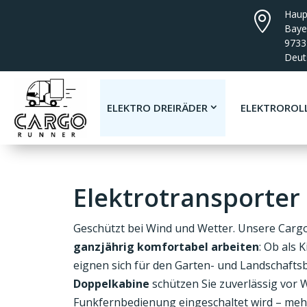
Haup

Baye
973
Deut
ELEKTRO DREIRÄDER
ELEKTROROL
Elektrotransporter
Geschützt bei Wind und Wetter. Unsere Cargo
ganzjährig komfortabel arbeiten
: Ob als 
eignen sich für den Garten- und Landschaftsba
Doppelkabine
schützen Sie zuverlässig vor
Funkfernbedienung eingeschaltet wird – me