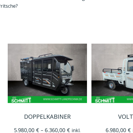
ritsche?
Dieses
Dieses
DOPPELKABINER
VOLT
Produkt
Produkt
weist
weist
5.980,00
€
–
6.360,00
€
6.980,00
€
inkl.