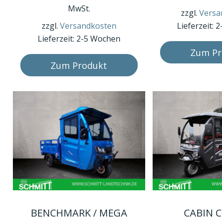
mehrere
mehrere
MwSt.
zzgl.
Versa
Varianten
Varianten
zzgl.
Versandkosten
Lieferzeit:
2
auf.
auf.
Lieferzeit:
2-5 Wochen
Die
Die
Zum Pr
Optionen
Optionen
Zum Produkt
können
können
auf
auf
der
der
Produktseite
Produktseite
gewählt
gewählt
werden
werden
Dieses
Dieses
BENCHMARK / MEGA
CABIN C
Produkt
Produkt