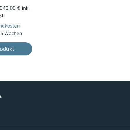
.040,00
€
inkl.
t.
ndkosten
-5 Wochen
odukt
.