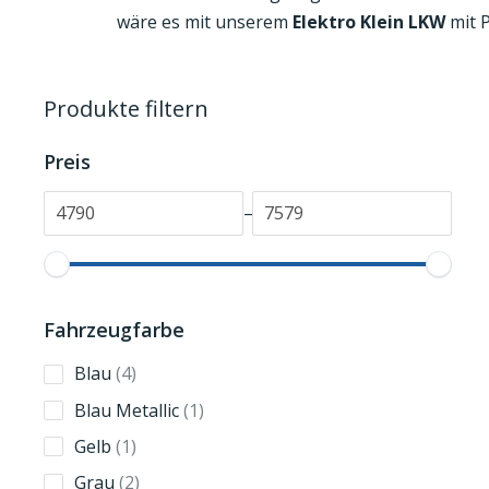
wäre es mit unserem
Elektro Klein LKW
mit P
Produkte filtern
Preis
–
Fahrzeugfarbe
4
Blau
4
products
1
Blau Metallic
1
product
1
Gelb
1
product
2
Grau
2