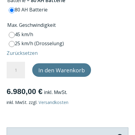
Batterie
– 80 AH Batterie
80 AH Batterie
Max. Geschwindigkeit
45 km/h
25 km/h (Drosselung)
Zurücksetzen
Kabinenroller
In den Warenkorb
Cabin
Premium
A
6.980,00
€
Trike
l
inkl. MwSt.
Doppelsitzer
t
inkl. MwSt.
zzgl.
Versandkosten
Menge
e
r
n
a