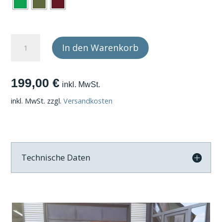
Plane
In den Warenkorb
und
Spriegel
A
199,00
€
Menge
l
inkl. MwSt.
t
inkl. MwSt.
zzgl.
Versandkosten
e
r
n
a
Technische Daten
t
i
v
e
: